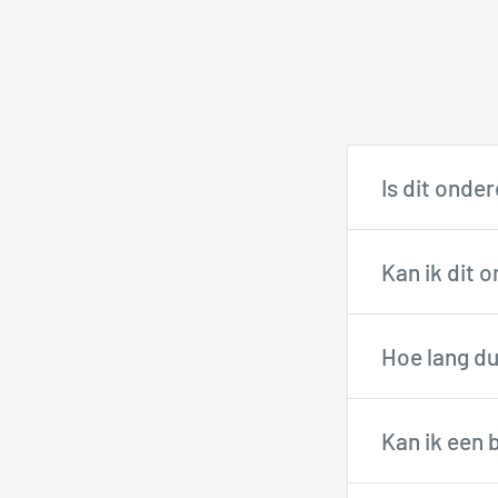
Is dit onde
Onze fietste
Kan ik dit 
via support@
Veel onderdel
Hoe lang du
Onze technici
Besteld voor
Kan ik een 
werkdagen
i
Ja, je hebt
14