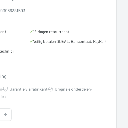
590966381593
gen)
✓
14 dagen retourrecht
✓
Veilig betalen (iDEAL, Bancontact, PayPal)
technici
rijs
ting
ur
·
Garantie via fabrikant
·
Originele onderdelen
·
ies