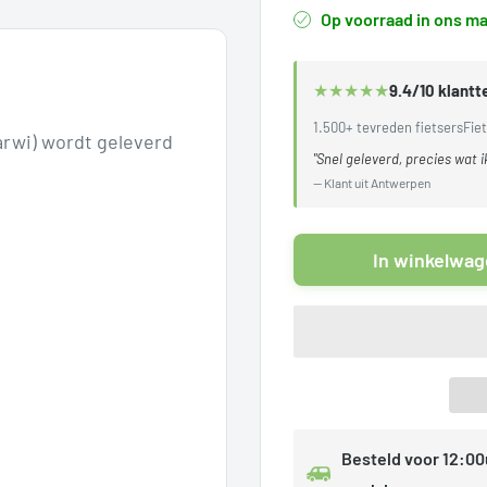
Op voorraad in ons ma
★
★
★
★
★
9.4/10 klant
1.500+ tevreden fietsers
Fiet
rwi) wordt geleverd
"Snel geleverd, precies wat i
— Klant uit Antwerpen
In winkelwa
Besteld voor 12:00