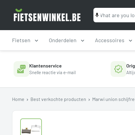
Ga
Fietsenwinkel.be
naar
inhoud
Fietsen
Onderdelen
Accessoires
Klantenservice
Ori
Snelle reactie via e-mail
Alti
Home
Best verkochte producten
Marwi union schijfr