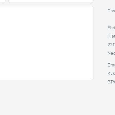
Ons
Fie
Plet
221
Ned
Ema
Kvk
BTW