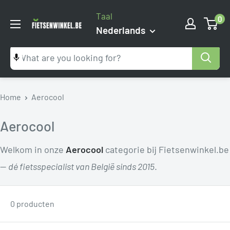
Ga
Taal
0
naar
Fietsenwinkel.be
Nederlands
inhoud
Home
Aerocool
Aerocool
Welkom in onze
Aerocool
categorie bij Fietsenwinkel.be
—
dé fietsspecialist van België sinds 2015
.
0 producten