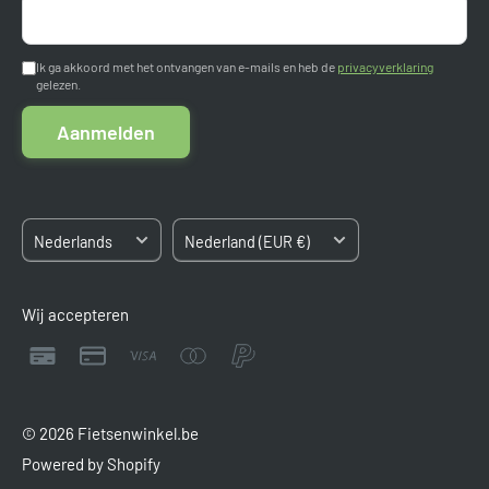
Nederland
Betaalmogelijkheden
Aanmelden
Algemene voorwaarden
Ik ga akkoord met het ontvangen van e-mails en heb de
privacyverklaring
Kvk: 84663545
gelezen.
BTW: NL8633.03.808.B.01
Sitemap
Aanmelden
Taal
Land/regio
Nederlands
Nederland (EUR €)
Wij accepteren
© 2026 Fietsenwinkel.be
Powered by Shopify