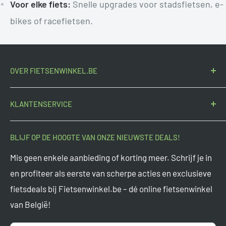
Voor elke fiets:
Snelle upgrades voor stadsfietsen, e-
bikes of racefietsen.
OVER FIETSENWINKEL.BE
Fietsenwinkel.be
is de voordeligste Belgische
KLANTENSERVICE
fietsonderdelenspecialist sinds 2015. Door groot in te
kopen bieden we altijd de scherpste prijzen.
Contact
BLIJF OP DE HOOGTE VAN ONZE NIEUWSTE DEALS!
Onderdeel van
Tormino B.V.
Veelgestelde vragen
Mis geen enkele aanbieding of korting meer. Schrijf je in
Vragen? Mail ons op
support@tormino.com
Levertijden
en profiteer als eerste van scherpe acties en exclusieve
Tormino B.V.
fietsdeals bij Fietsenwinkel.be – dé online fietsenwinkel
Ruilen en retourneren
Pletterij 35 F
van België!
Garantie
2211 JT Noordwijkerhout