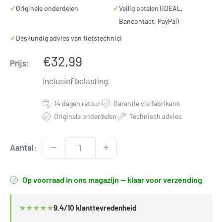
✓
Originele onderdelen
✓
Veilig betalen (iDEAL,
Bancontact, PayPal)
✓
Deskundig advies van fietstechnici
Verkoopprijs
€32,99
Prijs:
Inclusief belasting
14 dagen retour
·
Garantie via fabrikant
·
Originele onderdelen
·
Technisch advies
Aantal:
Op voorraad in ons magazijn — klaar voor verzending
★
★
★
★
★
9.4/10 klanttevredenheid