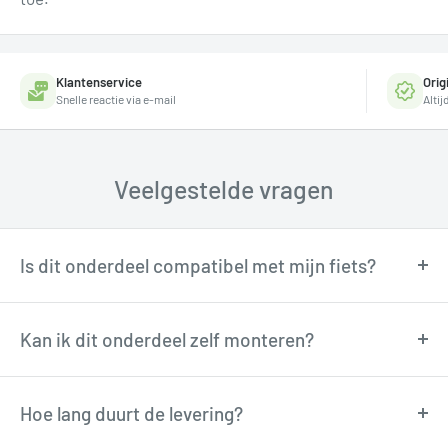
Klantenservice
Orig
Snelle reactie via e-mail
Alti
Veelgestelde vragen
Is dit onderdeel compatibel met mijn fiets?
Onze fietstechnici kunnen je adviseren over
compatibiliteit. Neem contact op via
Kan ik dit onderdeel zelf monteren?
support@tormino.com voor persoonlijk advies.
Veel onderdelen zijn goed zelf te monteren met
basisgereedschap. Twijfel je? Onze technici
Hoe lang duurt de levering?
adviseren je graag via e-mail.