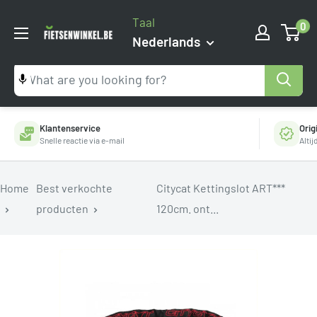
Ga
Taal
0
naar
Fietsenwinkel.be
Nederlands
inhoud
Klantenservice
Orig
Snelle reactie via e-mail
Alti
Home
Best verkochte
Citycat Kettingslot ART***
producten
120cm. ont...