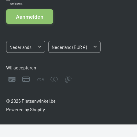
gelezen.
Algemene voorwaarden
Kvk: 84663545
Aanmelden
BTW: NL8633.03.808.B.01
Sitemap
Taal
Land/regio
Nederlands
Nederland (EUR €)
Wij accepteren
© 2026 Fietsenwinkel.be
Powered by Shopify