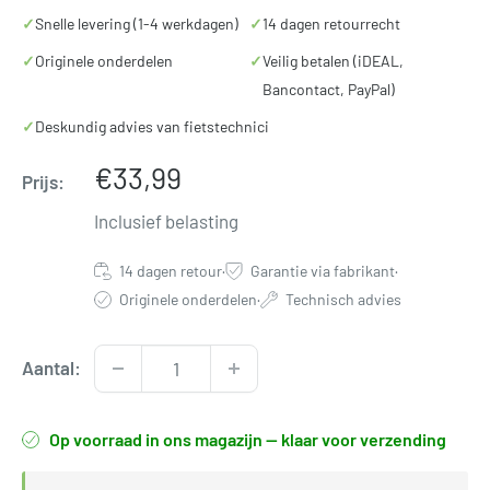
✓
Snelle levering (1-4 werkdagen)
✓
14 dagen retourrecht
✓
Originele onderdelen
✓
Veilig betalen (iDEAL,
Bancontact, PayPal)
✓
Deskundig advies van fietstechnici
Verkoopprijs
€33,99
Prijs:
Inclusief belasting
14 dagen retour
·
Garantie via fabrikant
·
Originele onderdelen
·
Technisch advies
Aantal:
Op voorraad in ons magazijn — klaar voor verzending