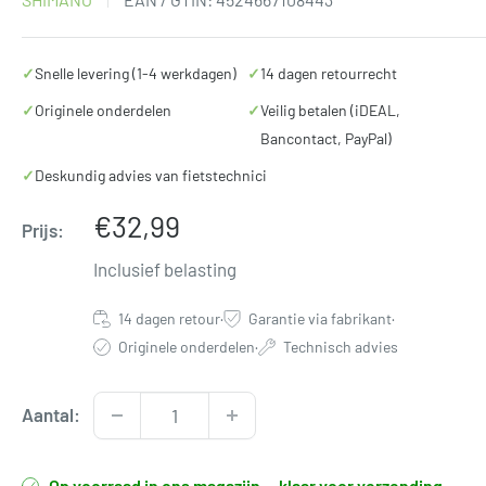
✓
Snelle levering (1-4 werkdagen)
✓
14 dagen retourrecht
✓
Originele onderdelen
✓
Veilig betalen (iDEAL,
Bancontact, PayPal)
✓
Deskundig advies van fietstechnici
Verkoopprijs
€32,99
Prijs:
Inclusief belasting
14 dagen retour
·
Garantie via fabrikant
·
Originele onderdelen
·
Technisch advies
Aantal:
Op voorraad in ons magazijn — klaar voor verzending