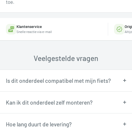
toe.
Klantenservice
Orig
Snelle reactie via e-mail
Alti
Veelgestelde vragen
Is dit onderdeel compatibel met mijn fiets?
Onze fietstechnici kunnen je adviseren over
compatibiliteit. Neem contact op via
Kan ik dit onderdeel zelf monteren?
support@tormino.com voor persoonlijk advies.
Veel onderdelen zijn goed zelf te monteren met
basisgereedschap. Twijfel je? Onze technici
Hoe lang duurt de levering?