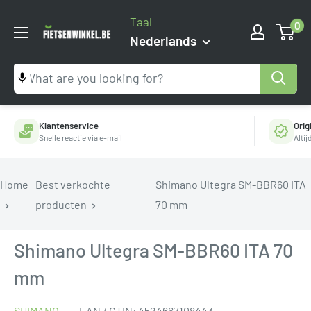
Ga
Taal
0
naar
Fietsenwinkel.be
Nederlands
inhoud
Klantenservice
Orig
Snelle reactie via e-mail
Alti
Home
Best verkochte
Shimano Ultegra SM-BBR60 ITA
producten
70 mm
Shimano Ultegra SM-BBR60 ITA 70
mm
SHIMANO
EAN / GTIN:
4524667108443