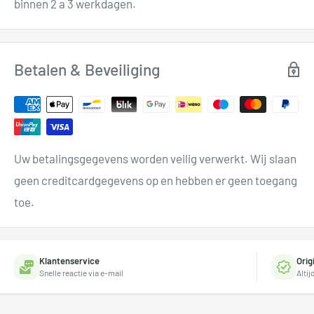
binnen 2 a 3 werkdagen.
Betalen & Beveiliging
Uw betalingsgegevens worden veilig verwerkt. Wij slaan
geen creditcardgegevens op en hebben er geen toegang
toe.
Klantenservice
Orig
Snelle reactie via e-mail
Alti