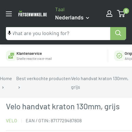
Ga
Taal
0
naar
Fietsenwinkel.be
Nederlands
inhoud
Klantenservice
Orig
Snelle reactie via e-mail
Alti
Home
Best verkochte producten
Velo handvat kraton 130mm,
grijs
Velo handvat kraton 130mm, grijs
VELO
EAN / GTIN:
8717729487808