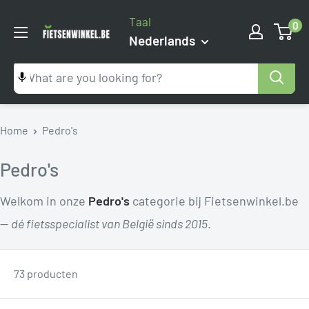
Ga
Taal
0
naar
Fietsenwinkel.be
Nederlands
inhoud
Home
Pedro's
Pedro's
Welkom in onze
Pedro's
categorie bij Fietsenwinkel.be
—
dé fietsspecialist van België sinds 2015
.
73 producten