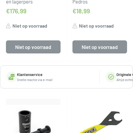
en lagerpers
Pedros
€176,99
€18,99
Niet op voorraad
Niet op voorraad
Niet op voorraad
Niet op voorraad
Klantenservice
Originele
Snelle reactie via e-mail
Altijd echt