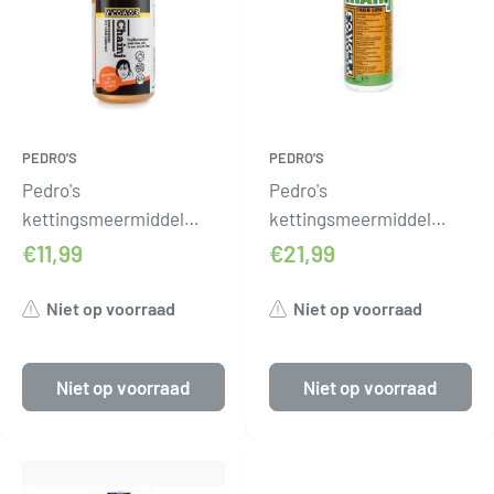
PEDRO'S
PEDRO'S
Pedro's
Pedro's
kettingsmeermiddel
kettingsmeermiddel
pedros chainj 100ml
pedros chainj 350ml
€11,99
€21,99
Niet op voorraad
Niet op voorraad
Niet op voorraad
Niet op voorraad