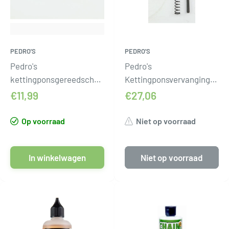
PEDRO'S
PEDRO'S
Pedro's
Pedro's
kettingponsgereedschapset
Kettingponsvervangingsset
pedros
Pedro
€11,99
€27,06
Op voorraad
Niet op voorraad
In winkelwagen
Niet op voorraad