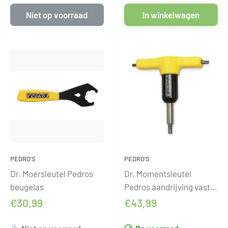
Niet op voorraad
In winkelwagen
PEDRO'S
PEDRO'S
Dr. Moersleutel Pedros
Dr. Momentsleutel
beugelas
Pedros aandrijving vast
koppel
€30,99
€43,99