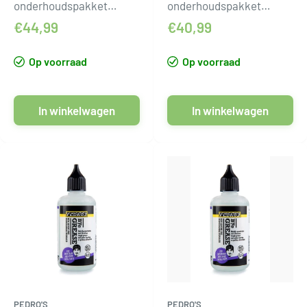
onderhoudspakket
onderhoudspakket
Pedros mini pitkit 3.0
pedros mini pit kit 3.0
€44,99
€40,99
Op voorraad
Op voorraad
In winkelwagen
In winkelwagen
PEDRO'S
PEDRO'S