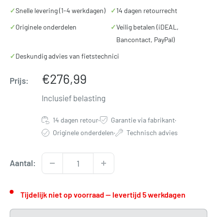
✓
Snelle levering (1-4 werkdagen)
✓
14 dagen retourrecht
✓
Originele onderdelen
✓
Veilig betalen (iDEAL,
Bancontact, PayPal)
✓
Deskundig advies van fietstechnici
Verkoopprijs
€276,99
Prijs:
Inclusief belasting
14 dagen retour
·
Garantie via fabrikant
·
Originele onderdelen
·
Technisch advies
Aantal:
Tijdelijk niet op voorraad — levertijd 5 werkdagen