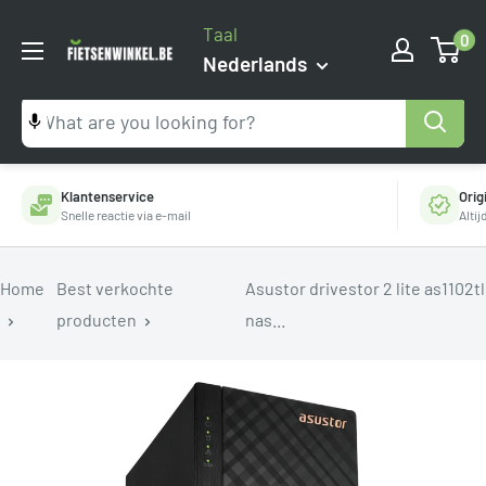
Ga
Taal
0
naar
Fietsenwinkel.be
Nederlands
inhoud
Klantenservice
Orig
Snelle reactie via e-mail
Alti
Home
Best verkochte
Asustor drivestor 2 lite as1102tl
producten
nas...