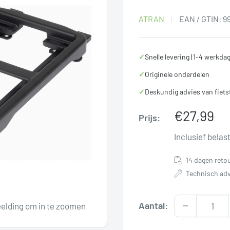
ATRAN
EAN / GTIN:
9
✓
Snelle levering (1-4 werkda
✓
Originele onderdelen
✓
Deskundig advies van fiets
Verkoopp
€27,99
Prijs:
Inclusief belas
14 dagen reto
Technisch adv
Aantal:
elding om in te zoomen