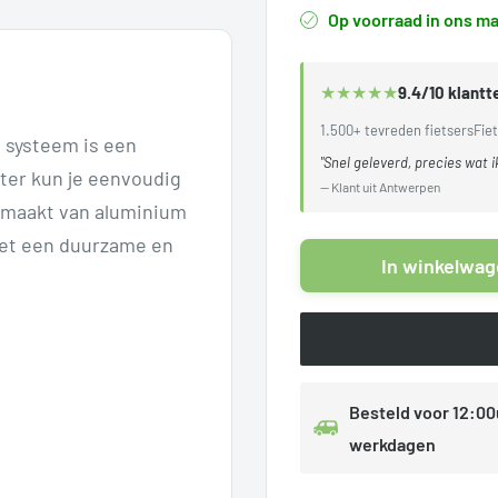
Op voorraad in ons ma
★
★
★
★
★
9.4/10 klant
1.500+ tevreden fietsers
Fiet
 systeem is een
"Snel geleverd, precies wat i
pter kun je eenvoudig
— Klant uit Antwerpen
gemaakt van aluminium
het een duurzame en
In winkelwa
Besteld voor 12:00
werkdagen