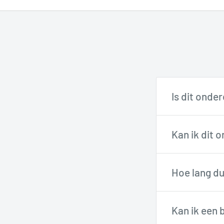
Is dit onde
Onze fietste
Kan ik dit 
via support@
Veel onderdel
Hoe lang du
Onze technici
Besteld voor
Kan ik een 
werkdagen
i