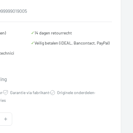
999999019005
gen)
✓
14 dagen retourrecht
✓
Veilig betalen (iDEAL, Bancontact, PayPal)
technici
rijs
ting
ur
·
Garantie via fabrikant
·
Originele onderdelen
·
ies