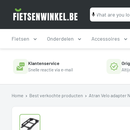
Ga
Fietsenwinkel.be
naar
inhoud
Fietsen
Onderdelen
Accessoires
Klantenservice
Ori
Snelle reactie via e-mail
Alti
Home
Best verkochte producten
Atran Velo adapter N