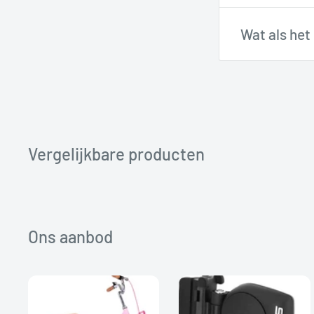
Ja, je hebt
14
Wat als het
zijn voor rek
Geen problee
helpen je gra
Vergelijkbare producten
Ons aanbod