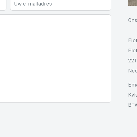
Uw e-mailadres
Ons
Fie
Plet
221
Ned
Ema
Kvk
BTW