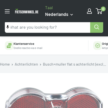
Ga
Taal
0
naar
Fietsenwinkel.be
Nederlands
inhoud
Klantenservice
Orig
Snelle reactie via e-mail
Alti
Home
Achterlichten
Busch+muller flat s achterlicht (excl...