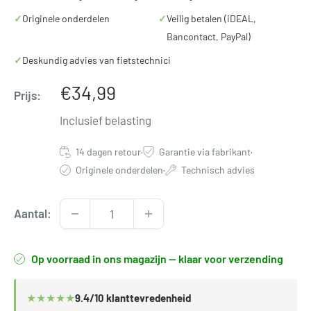
✓
Originele onderdelen
✓
Veilig betalen (iDEAL,
Bancontact, PayPal)
✓
Deskundig advies van fietstechnici
Verkoopprijs
€34,99
Prijs:
Inclusief belasting
14 dagen retour
·
Garantie via fabrikant
·
Originele onderdelen
·
Technisch advies
Aantal:
Op voorraad in ons magazijn — klaar voor verzending
★
★
★
★
★
9.4/10 klanttevredenheid