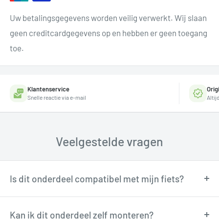
Uw betalingsgegevens worden veilig verwerkt. Wij slaan
geen creditcardgegevens op en hebben er geen toegang
toe.
Klantenservice
Orig
Snelle reactie via e-mail
Alti
Veelgestelde vragen
Is dit onderdeel compatibel met mijn fiets?
Onze fietstechnici kunnen je adviseren over
compatibiliteit. Neem contact op via
Kan ik dit onderdeel zelf monteren?