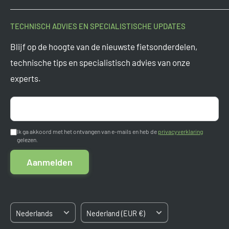
kopen bieden we altijd de scherpste prijzen.
Contact
TECHNISCH ADVIES EN SPECIALISTISCHE UPDATES
Onderdeel van
Tormino B.V.
Veelgestelde vragen
Blijf op de hoogte van de nieuwste fietsonderdelen,
Vragen? Mail ons op
support@tormino.com
Levertijden
technische tips en specialistisch advies van onze
Tormino B.V.
experts.
Ruilen en retourneren
Pletterij 35 F
Garantie
2211 JT Noordwijkerhout
Aanmelden
Nederland
Betaalmogelijkheden
Ik ga akkoord met het ontvangen van e-mails en heb de
privacyverklaring
gelezen.
Algemene voorwaarden
Kvk: 84663545
Aanmelden
BTW: NL8633.03.808.B.01
Sitemap
Taal
Land/regio
Nederlands
Nederland (EUR €)