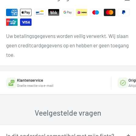
Uw betalingsgegevens worden veilig verwerkt. Wij slaan
geen creditcardgegevens op en hebben er geen toegang
toe.
Klantenservice
Orig
Snelle reactie via e-mail
Alti
Veelgestelde vragen
Is dit onderdeel compatibel met mijn fiets?