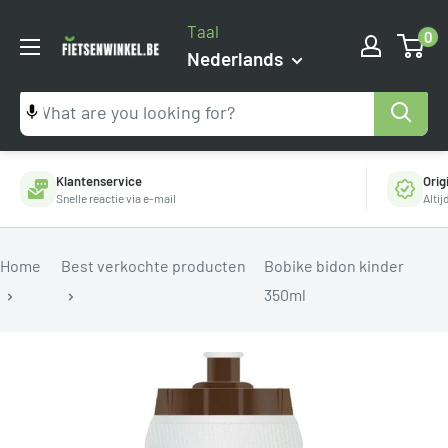
Ga
Taal
0
naar
Fietsenwinkel.be
Nederlands
inhoud
Klantenservice
Orig
Snelle reactie via e-mail
Alti
Home
Best verkochte producten
Bobike bidon kinder
350ml