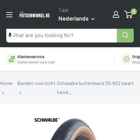
Ga
Taal
0
naar
Fietsenwinkel.be
Nederlands
inhoud
Klantenservice
Orig
Snelle reactie via e-mail
Alti
Home
Banden overzicht
Schwalbe buitenband 25-622 zwart
hend...