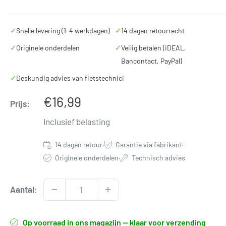
✓
Snelle levering (1-4 werkdagen)
✓
14 dagen retourrecht
✓
Originele onderdelen
✓
Veilig betalen (iDEAL,
Bancontact, PayPal)
✓
Deskundig advies van fietstechnici
Verkoopprijs
€16,99
Prijs:
Inclusief belasting
14 dagen retour
·
Garantie via fabrikant
·
Originele onderdelen
·
Technisch advies
Aantal:
Op voorraad in ons magazijn — klaar voor verzending