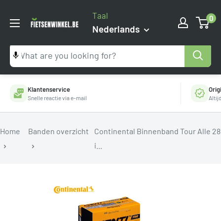
Ga
Taal
0
naar
Fietsenwinkel.be
Nederlands
inhoud
Klantenservice
Orig
Snelle reactie via e-mail
Alti
Home
Banden overzicht
Continental Binnenband Tour Alle 28
i...