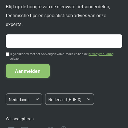
Blijf op de hoogte van de nieuwste fietsonderdelen,
Vragen? Mail ons op
support@tormino.com
Levertijden
technische tips en specialistisch advies van onze
Tormino B.V.
experts.
Ruilen en retourneren
Pletterij 35 F
Garantie
2211 JT Noordwijkerhout
Aanmelden
Nederland
Betaalmogelijkheden
Ik ga akkoord met het ontvangen van e-mails en heb de
privacyverklaring
gelezen.
Algemene voorwaarden
Kvk: 84663545
Aanmelden
BTW: NL8633.03.808.B.01
Sitemap
Taal
Land/regio
Nederlands
Nederland (EUR €)
Wij accepteren