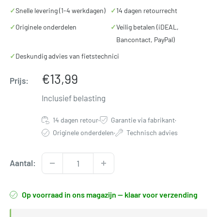
✓
Snelle levering (1-4 werkdagen)
✓
14 dagen retourrecht
✓
Originele onderdelen
✓
Veilig betalen (iDEAL,
Bancontact, PayPal)
✓
Deskundig advies van fietstechnici
Verkoopprijs
€13,99
Prijs:
Inclusief belasting
14 dagen retour
·
Garantie via fabrikant
·
Originele onderdelen
·
Technisch advies
Aantal:
Op voorraad in ons magazijn — klaar voor verzending