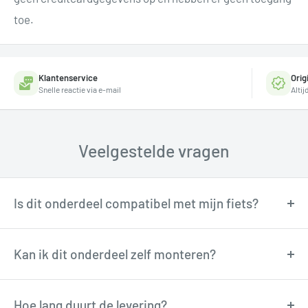
toe.
Klantenservice
Orig
Snelle reactie via e-mail
Alti
Veelgestelde vragen
Is dit onderdeel compatibel met mijn fiets?
Onze fietstechnici kunnen je adviseren over
compatibiliteit. Neem contact op via
Kan ik dit onderdeel zelf monteren?
support@tormino.com voor persoonlijk advies.
Veel onderdelen zijn goed zelf te monteren met
basisgereedschap. Twijfel je? Onze technici
Hoe lang duurt de levering?