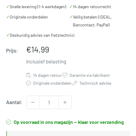
✓
Snelle levering (1-4 werkdagen)
✓
14 dagen retourrecht
✓
Originele onderdelen
✓
Veilig betalen (iDEAL,
Bancontact, PayPal)
✓
Deskundig advies van fietstechnici
Verkoopprijs
€14,99
Prijs:
Inclusief belasting
14 dagen retour
·
Garantie via fabrikant
·
Originele onderdelen
·
Technisch advies
Aantal:
Op voorraad in ons magazijn — klaar voor verzending