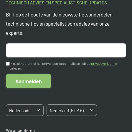
TECHNISCH ADVIES EN SPECIALISTISCHE UPDATES
Onderdeel van
Tormino B.V.
Veelgestelde vragen
Blijf op de hoogte van de nieuwste fietsonderdelen,
Vragen? Mail ons op
support@tormino.com
Levertijden
technische tips en specialistisch advies van onze
Tormino B.V.
experts.
Ruilen en retourneren
Pletterij 35 F
Garantie
2211 JT Noordwijkerhout
Aanmelden
Nederland
Betaalmogelijkheden
Ik ga akkoord met het ontvangen van e-mails en heb de
privacyverklaring
gelezen.
Algemene voorwaarden
Kvk: 84663545
Aanmelden
BTW: NL8633.03.808.B.01
Sitemap
Taal
Land/regio
Nederlands
Nederland (EUR €)
Wij accepteren