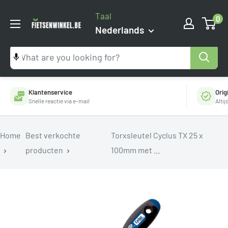
Ga
Taal
0
naar
Fietsenwinkel.be
Nederlands
inhoud
Klantenservice
Orig
Snelle reactie via e-mail
Alti
Home
Best verkochte
Torxsleutel Cyclus TX 25 x
producten
100mm met ...