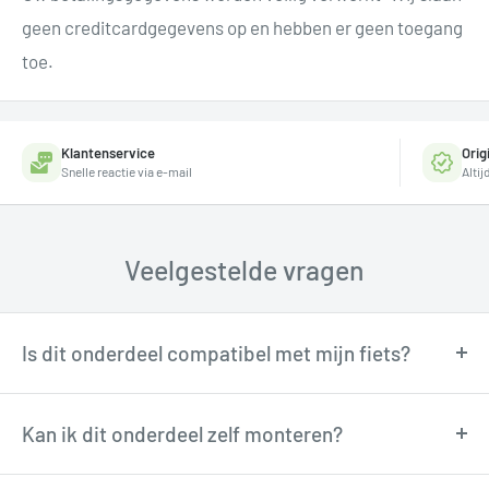
geen creditcardgegevens op en hebben er geen toegang
toe.
Klantenservice
Orig
Snelle reactie via e-mail
Alti
Veelgestelde vragen
Is dit onderdeel compatibel met mijn fiets?
Onze fietstechnici kunnen je adviseren over
compatibiliteit. Neem contact op via
Kan ik dit onderdeel zelf monteren?
support@tormino.com voor persoonlijk advies.
Veel onderdelen zijn goed zelf te monteren met