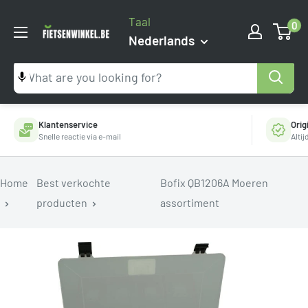
Ga
Taal
0
naar
Fietsenwinkel.be
Nederlands
inhoud
Klantenservice
Orig
Snelle reactie via e-mail
Alti
Home
Best verkochte
Bofix QB1206A Moeren
producten
assortiment