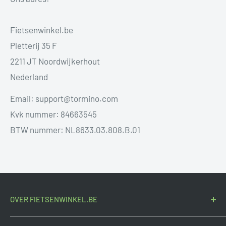
Fietsenwinkel.be
Pletterij 35 F
2211 JT Noordwijkerhout
Nederland
Email: support@tormino.com
Kvk nummer: 84663545
BTW nummer: NL8633.03.808.B.01
OVER FIETSENWINKEL.BE
Fietsenwinkel.be
is de voordeligste Belgische