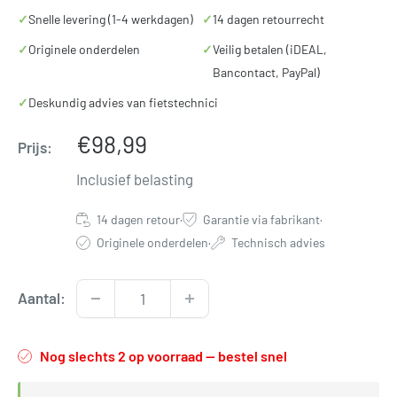
✓
Snelle levering (1-4 werkdagen)
✓
14 dagen retourrecht
✓
Originele onderdelen
✓
Veilig betalen (iDEAL,
Bancontact, PayPal)
✓
Deskundig advies van fietstechnici
Verkoopprijs
€98,99
Prijs:
Inclusief belasting
14 dagen retour
·
Garantie via fabrikant
·
Originele onderdelen
·
Technisch advies
Aantal:
Nog slechts 2 op voorraad — bestel snel