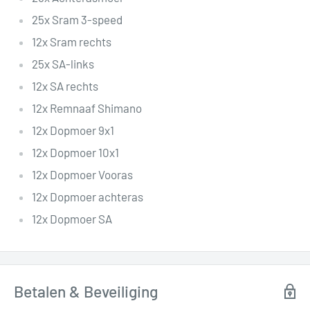
25x Sram 3-speed
12x Sram rechts
25x SA-links
12x SA rechts
12x Remnaaf Shimano
12x Dopmoer 9x1
12x Dopmoer 10x1
12x Dopmoer Vooras
12x Dopmoer achteras
12x Dopmoer SA
Betalen & Beveiliging