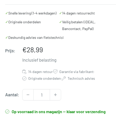
✓
Snelle levering (1-4 werkdagen)
✓
14 dagen retourrecht
✓
Originele onderdelen
✓
Veilig betalen (iDEAL,
Bancontact, PayPal)
✓
Deskundig advies van fietstechnici
Verkoopprijs
€28,99
Prijs:
Inclusief belasting
14 dagen retour
·
Garantie via fabrikant
·
Originele onderdelen
·
Technisch advies
Aantal:
Op voorraad in ons magazijn — klaar voor verzending