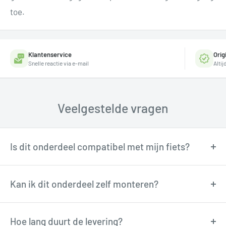
toe.
Klantenservice
Orig
Snelle reactie via e-mail
Alti
Veelgestelde vragen
Is dit onderdeel compatibel met mijn fiets?
Onze fietstechnici kunnen je adviseren over
compatibiliteit. Neem contact op via
Kan ik dit onderdeel zelf monteren?
support@tormino.com voor persoonlijk advies.
Veel onderdelen zijn goed zelf te monteren met
basisgereedschap. Twijfel je? Onze technici
Hoe lang duurt de levering?