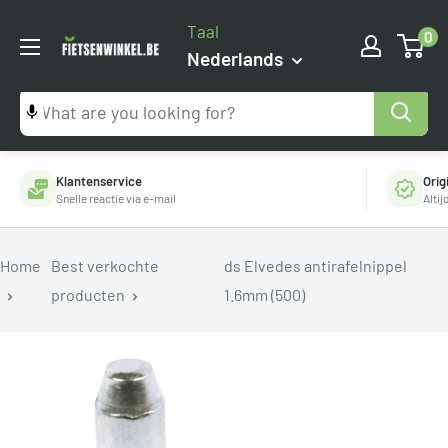
Ga
Taal
0
naar
Fietsenwinkel.be
Nederlands
inhoud
Klantenservice
Orig
Snelle reactie via e-mail
Alti
Home
Best verkochte
ds Elvedes antirafelnippel
producten
1.6mm (500)