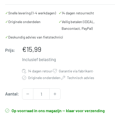
✓
Snelle levering (1-4 werkdagen)
✓
14 dagen retourrecht
✓
Originele onderdelen
✓
Veilig betalen (iDEAL,
Bancontact, PayPal)
✓
Deskundig advies van fietstechnici
Verkoopprijs
€15,99
Prijs:
Inclusief belasting
14 dagen retour
·
Garantie via fabrikant
·
Originele onderdelen
·
Technisch advies
Aantal:
Op voorraad in ons magazijn — klaar voor verzending