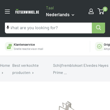
Ga
Taal
0
naar
Fietsenwinkel.be
Nederlands
inhoud
Klantenservice
Orig
Snelle reactie via e-mail
Alti
Home
Best verkochte
Schijfremblokset Elvedes Hayes
producten
Prime ...