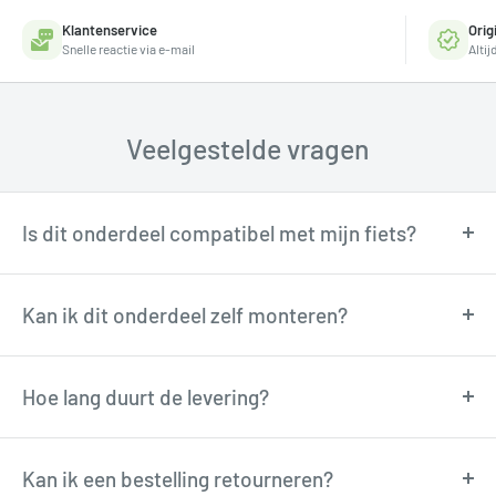
Klantenservice
Orig
Snelle reactie via e-mail
Alti
Veelgestelde vragen
Is dit onderdeel compatibel met mijn fiets?
Onze fietstechnici kunnen je adviseren over
compatibiliteit. Neem contact op via
Kan ik dit onderdeel zelf monteren?
support@tormino.com voor persoonlijk advies.
Veel onderdelen zijn goed zelf te monteren met
basisgereedschap. Twijfel je? Onze technici
Hoe lang duurt de levering?
adviseren je graag via e-mail.
Besteld voor 12:00u? Dan verzenden wij de volgende
werkdag. Levering in
Kan ik een bestelling retourneren?
1-4 werkdagen
in België en