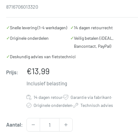
8716706013320
✓
Snelle levering (1-4 werkdagen)
✓
14 dagen retourrecht
✓
Originele onderdelen
✓
Veilig betalen (iDEAL,
Bancontact, PayPal)
✓
Deskundig advies van fietstechnici
Verkoopprijs
€13,99
Prijs:
Inclusief belasting
14 dagen retour
·
Garantie via fabrikant
·
Originele onderdelen
·
Technisch advies
Aantal: