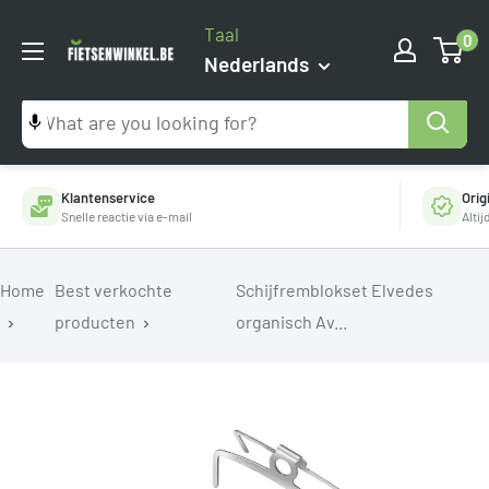
Ga
Taal
0
naar
Fietsenwinkel.be
Nederlands
inhoud
Klantenservice
Orig
Snelle reactie via e-mail
Alti
Home
Best verkochte
Schijfremblokset Elvedes
producten
organisch Av...