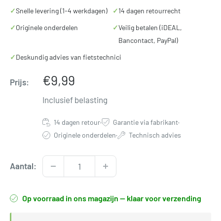
✓
Snelle levering (1-4 werkdagen)
✓
14 dagen retourrecht
✓
Originele onderdelen
✓
Veilig betalen (iDEAL,
Bancontact, PayPal)
✓
Deskundig advies van fietstechnici
Verkoopprijs
€9,99
Prijs:
Inclusief belasting
14 dagen retour
·
Garantie via fabrikant
·
Originele onderdelen
·
Technisch advies
Aantal:
Op voorraad in ons magazijn — klaar voor verzending