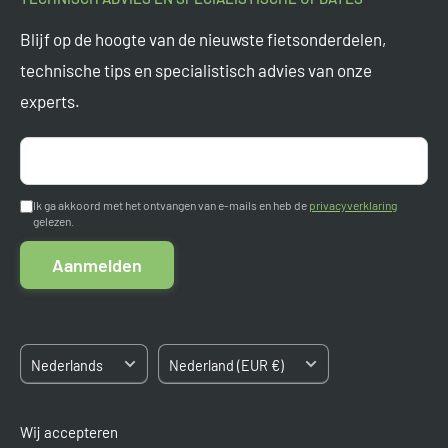
Veelgestelde vragen
Blijf op de hoogte van de nieuwste fietsonderdelen,
Vragen? Mail ons op
support@tormino.com
Levertijden
technische tips en specialistisch advies van onze
Tormino B.V.
experts.
Ruilen en retourneren
Pletterij 35 F
Garantie
2211 JT Noordwijkerhout
Aanmelden
Nederland
Betaalmogelijkheden
Ik ga akkoord met het ontvangen van e-mails en heb de
privacyverklaring
gelezen.
Algemene voorwaarden
Kvk: 84663545
Aanmelden
BTW: NL8633.03.808.B.01
Sitemap
Taal
Land/regio
Nederlands
Nederland (EUR €)
Wij accepteren