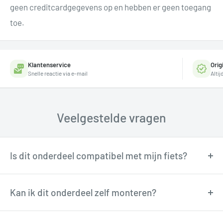
geen creditcardgegevens op en hebben er geen toegang
toe.
Klantenservice
Orig
Snelle reactie via e-mail
Alti
Veelgestelde vragen
Is dit onderdeel compatibel met mijn fiets?
Onze fietstechnici kunnen je adviseren over
compatibiliteit. Neem contact op via
Kan ik dit onderdeel zelf monteren?
support@tormino.com voor persoonlijk advies.
Veel onderdelen zijn goed zelf te monteren met