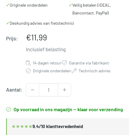
✓
Originele onderdelen
✓
Veilig betalen (iDEAL,
Bancontact, PayPal)
✓
Deskundig advies van fietstechnici
Verkoopprijs
€11,99
Prijs:
Inclusief belasting
14 dagen retour
·
Garantie via fabrikant
·
Originele onderdelen
·
Technisch advies
Aantal:
Op voorraad in ons magazijn — klaar voor verzending
★
★
★
★
★
9.4/10 klanttevredenheid