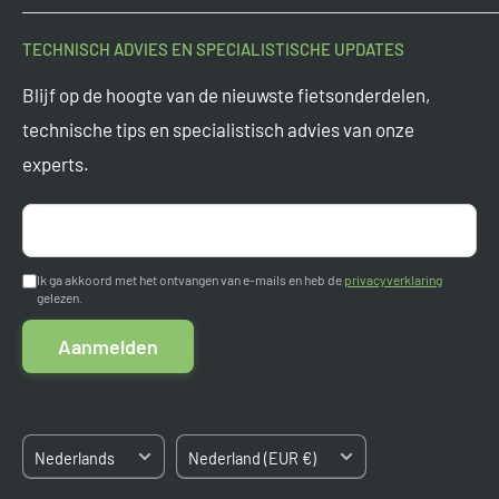
kopen bieden we altijd de scherpste prijzen.
Contact
TECHNISCH ADVIES EN SPECIALISTISCHE UPDATES
Onderdeel van
Tormino B.V.
Veelgestelde vragen
Blijf op de hoogte van de nieuwste fietsonderdelen,
Vragen? Mail ons op
support@tormino.com
Levertijden
technische tips en specialistisch advies van onze
Tormino B.V.
experts.
Ruilen en retourneren
Pletterij 35 F
Garantie
2211 JT Noordwijkerhout
Aanmelden
Nederland
Betaalmogelijkheden
Ik ga akkoord met het ontvangen van e-mails en heb de
privacyverklaring
gelezen.
Algemene voorwaarden
Kvk: 84663545
Aanmelden
BTW: NL8633.03.808.B.01
Sitemap
Taal
Land/regio
Nederlands
Nederland (EUR €)