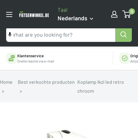
Ga
Taal
0
naar
Fietsenwinkel.be
Nederlands
inhoud
Klantenservice
Orig
Snelle reactie via e-mail
Alti
Home
Best verkochte producten
Koplamp Ikzi led retro
chroom