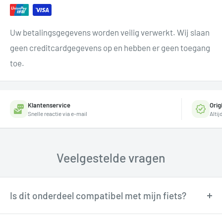
Uw betalingsgegevens worden veilig verwerkt. Wij slaan
geen creditcardgegevens op en hebben er geen toegang
toe.
Klantenservice
Orig
Snelle reactie via e-mail
Alti
Veelgestelde vragen
Is dit onderdeel compatibel met mijn fiets?
Onze fietstechnici kunnen je adviseren over