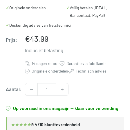
✓
Originele onderdelen
✓
Veilig betalen (iDEAL,
Bancontact, PayPal)
✓
Deskundig advies van fietstechnici
Verkoopprijs
€43,99
Prijs:
Inclusief belasting
14 dagen retour
·
Garantie via fabrikant
·
Originele onderdelen
·
Technisch advies
Aantal:
Op voorraad in ons magazijn — klaar voor verzending
★
★
★
★
★
9.4/10 klanttevredenheid