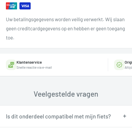
Uw betalingsgegevens worden veilig verwerkt. Wij slaan
geen creditcardgegevens op en hebben er geen toegang
toe.
Klantenservice
Orig
Snelle reactie via e-mail
Alti
Veelgestelde vragen
Is dit onderdeel compatibel met mijn fiets?
Onze fietstechnici kunnen je adviseren over