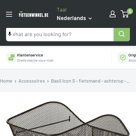
Ga
Taal
0
naar
Fietsenwinkel.be
Nederlands
inhoud
Klantenservice
Orig
Snelle reactie via e-mail
Alti
Home
Accessoires
Basil Icon S - fietsmand - achterop -...