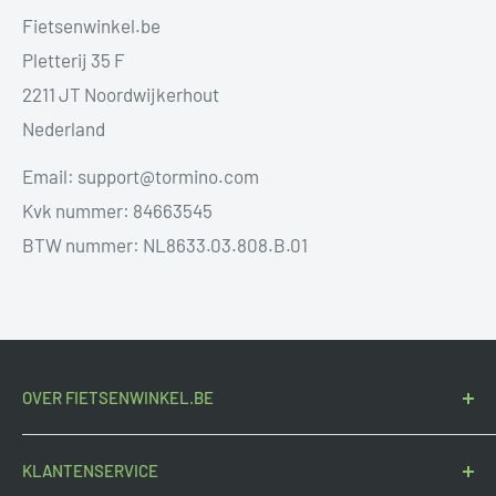
Fietsenwinkel.be
Pletterij 35 F
2211 JT Noordwijkerhout
Nederland
Email: support@tormino.com
Kvk nummer: 84663545
BTW nummer: NL8633.03.808.B.01
OVER FIETSENWINKEL.BE
Fietsenwinkel.be
is de voordeligste Belgische
KLANTENSERVICE
fietsonderdelenspecialist sinds 2015. Door groot in te