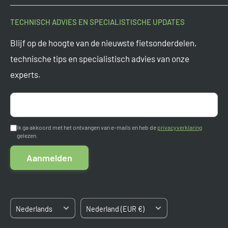
kopen bieden we altijd de scherpste prijzen.
Contact
TECHNISCH ADVIES EN SPECIALISTISCHE UPDATES
Onderdeel van
Tormino B.V.
Veelgestelde vragen
Blijf op de hoogte van de nieuwste fietsonderdelen,
Vragen? Mail ons op
support@tormino.com
Levertijden
technische tips en specialistisch advies van onze
Tormino B.V.
experts.
Ruilen en retourneren
Pletterij 35 F
Garantie
2211 JT Noordwijkerhout
Aanmelden
Nederland
Betaalmogelijkheden
Ik ga akkoord met het ontvangen van e-mails en heb de
privacyverklaring
gelezen.
Algemene voorwaarden
Kvk: 84663545
Aanmelden
BTW: NL8633.03.808.B.01
Sitemap
Taal
Land/regio
Nederlands
Nederland (EUR €)