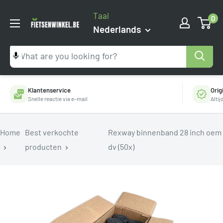
Ga
Taal
0
naar
Fietsenwinkel.be
Nederlands
inhoud
Klantenservice
Orig
Snelle reactie via e-mail
Alti
Home
Best verkochte
Rexway binnenband 28 inch oem
producten
dv (50x)