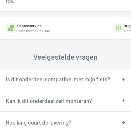
toe.
Klantenservice
Orig
Snelle reactie via e-mail
Alti
Veelgestelde vragen
Is dit onderdeel compatibel met mijn fiets?
Onze fietstechnici kunnen je adviseren over
compatibiliteit. Neem contact op via
Kan ik dit onderdeel zelf monteren?
support@tormino.com voor persoonlijk advies.
Veel onderdelen zijn goed zelf te monteren met
basisgereedschap. Twijfel je? Onze technici
Hoe lang duurt de levering?