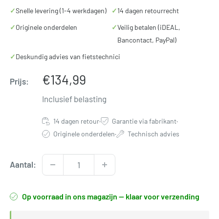
✓
Snelle levering (1-4 werkdagen)
✓
14 dagen retourrecht
✓
Originele onderdelen
✓
Veilig betalen (iDEAL,
Bancontact, PayPal)
✓
Deskundig advies van fietstechnici
Verkoopprijs
€134,99
Prijs:
Inclusief belasting
14 dagen retour
·
Garantie via fabrikant
·
Originele onderdelen
·
Technisch advies
Aantal:
Op voorraad in ons magazijn — klaar voor verzending