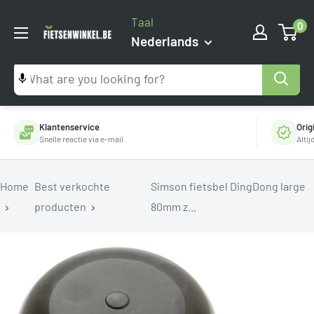
Ga
Taal
0
naar
Fietsenwinkel.be
Nederlands
inhoud
Klantenservice
Orig
Snelle reactie via e-mail
Alti
Home
Best verkochte
Simson fietsbel DingDong large
producten
80mm z...