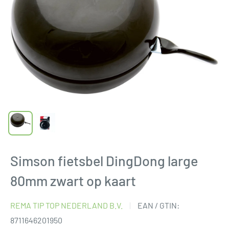
Simson fietsbel DingDong large
80mm zwart op kaart
REMA TIP TOP NEDERLAND B.V.
EAN / GTIN:
8711646201950