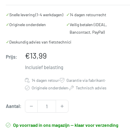
✓
Snelle levering (1-4 werkdagen)
✓
14 dagen retourrecht
✓
Originele onderdelen
✓
Veilig betalen (iDEAL,
Bancontact, PayPal)
✓
Deskundig advies van fietstechnici
Verkoopprijs
€13,99
Prijs:
Inclusief belasting
14 dagen retour
·
Garantie via fabrikant
·
Originele onderdelen
·
Technisch advies
Aantal:
Op voorraad in ons magazijn — klaar voor verzending