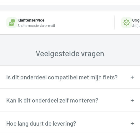
Klantenservice
Orig
Snelle reactie via e-mail
Alti
Veelgestelde vragen
Is dit onderdeel compatibel met mijn fiets?
Onze fietstechnici kunnen je adviseren over
compatibiliteit. Neem contact op via
Kan ik dit onderdeel zelf monteren?
support@tormino.com voor persoonlijk advies.
Veel onderdelen zijn goed zelf te monteren met
basisgereedschap. Twijfel je? Onze technici
Hoe lang duurt de levering?
adviseren je graag via e-mail.
Besteld voor 12:00u? Dan verzenden wij de volgende