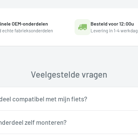
ginele OEM-onderdelen
Besteld voor 12:00u
jd echte fabrieksonderdelen
Levering in 1-4 werkda
Veelgestelde vragen
rdeel compatibel met mijn fiets?
chnici kunnen je adviseren over compatibiliteit. Neem co
onderdeel zelf monteren?
tormino.com voor persoonlijk advies.
en zijn goed zelf te monteren met basisgereedschap. Twi