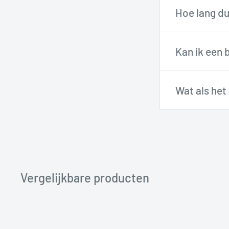
Hoe lang du
Onze technici
Besteld voor
Kan ik een 
werkdagen
i
Ja, je hebt
14
Wat als het
zijn voor rek
Geen problee
helpen je gra
Vergelijkbare producten