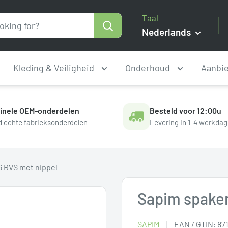
Taal
Nederlands
Kleding & Veiligheid
Onderhoud
Aanbi
ginele OEM-onderdelen
Besteld voor 12:00u
jd echte fabrieksonderdelen
Levering in 1-4 werkda
6 RVS met nippel
Sapim spaken
SAPIM
EAN / GTIN:
87