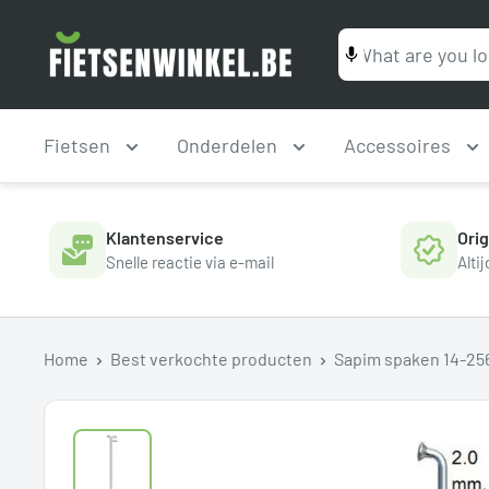
Ga
Fietsenwinkel.be
naar
inhoud
Fietsen
Onderdelen
Accessoires
Klantenservice
Ori
Snelle reactie via e-mail
Alti
Home
Best verkochte producten
Sapim spaken 14-25