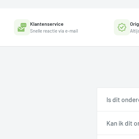
Klantenservice
Ori
Snelle reactie via e-mail
Alti
Is dit onde
Onze fietste
Kan ik dit 
via support@
Veel onderdel