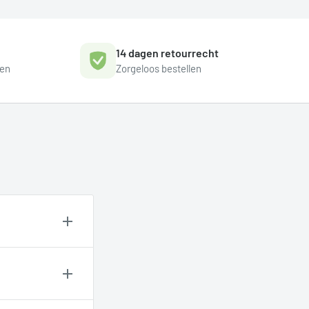
14 dagen retourrecht
gen
Zorgeloos bestellen
ntact op
jfel je?