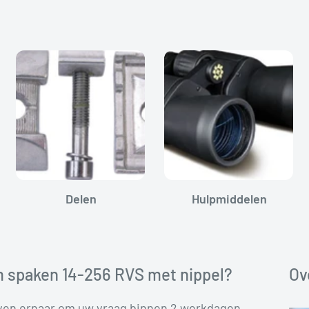
Delen
Hulpmiddelen
m spaken 14-256 RVS met nippel?
Ov
even ernaar om uw vraag binnen 2 werkdagen