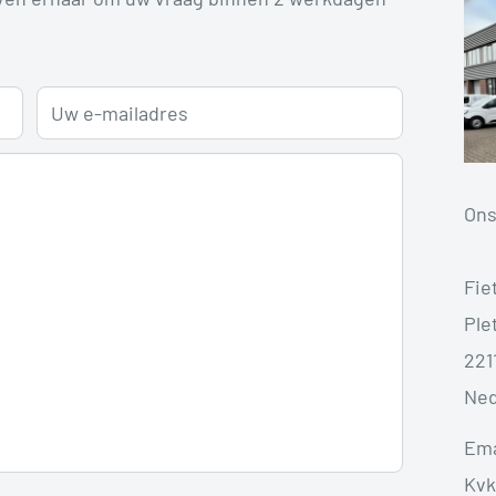
Uw e-mailadres
Ons
Fie
Plet
221
Ned
Ema
Kvk