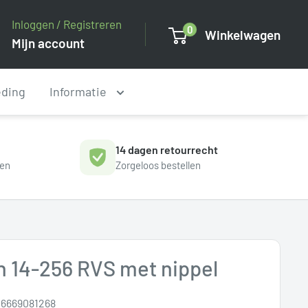
Inloggen / Registreren
0
Winkelwagen
Mijn account
eding
Informatie
14 dagen retourrecht
gen
Zorgeloos bestellen
 14-256 RVS met nippel
16669081268