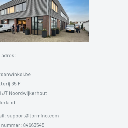
 adres:
tsenwinkel.be
terij 35 F
1 JT Noordwijkerhout
erland
il: support@tormino.com
 nummer: 84663545