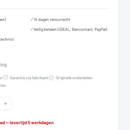
gen)
✓
14 dagen retourrecht
✓
Veilig betalen (iDEAL, Bancontact, PayPal)
technici
rijs
ting
ur
·
Garantie via fabrikant
·
Originele onderdelen
·
ies
raad — levertijd 5 werkdagen