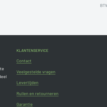
BTW
KLANTENSERVICE
Contact
 te
Veelgestelde vragen
deel
Levertijden
Ruilen en retourneren
Garantie