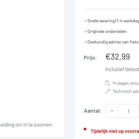
✓
Snelle levering (1-4 werkda
✓
Originele onderdelen
✓
Deskundig advies van fiets
Verkoopp
€32,99
Prijs:
Inclusief belas
14 dagen reto
Technisch adv
Aantal:
elding om in te zoomen
Tijdelijk niet op voor