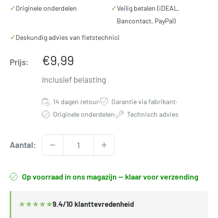
✓
Originele onderdelen
✓
Veilig betalen (iDEAL,
Bancontact, PayPal)
✓
Deskundig advies van fietstechnici
Verkoopprijs
€9,99
Prijs:
Inclusief belasting
14 dagen retour
·
Garantie via fabrikant
·
Originele onderdelen
·
Technisch advies
Aantal:
Op voorraad in ons magazijn — klaar voor verzending
★
★
★
★
★
9.4/10 klanttevredenheid