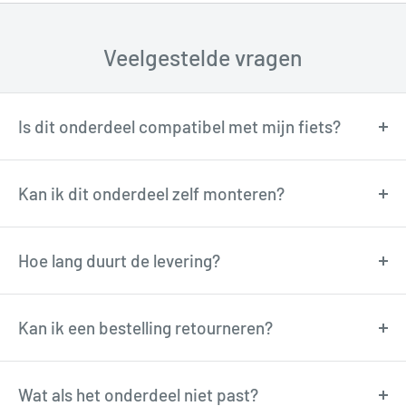
Veelgestelde vragen
Is dit onderdeel compatibel met mijn fiets?
Onze fietstechnici kunnen je adviseren over
compatibiliteit. Neem contact op via
Kan ik dit onderdeel zelf monteren?
support@tormino.com voor persoonlijk advies.
Veel onderdelen zijn goed zelf te monteren met
basisgereedschap. Twijfel je? Onze technici
Hoe lang duurt de levering?
adviseren je graag via e-mail.
Besteld voor 12:00u? Dan verzenden wij de volgende
werkdag. Levering in
Kan ik een bestelling retourneren?
1-4 werkdagen
in België en
Nederland.
Ja, je hebt
14 dagen bedenktijd
. Retourneren is
eenvoudig, de retourkosten zijn voor rekening van
Wat als het onderdeel niet past?