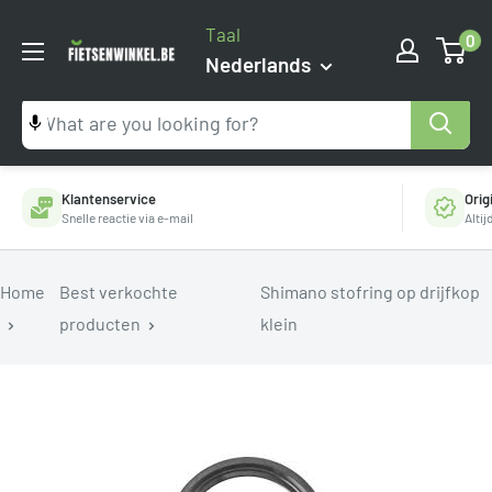
Ga
Taal
0
naar
Fietsenwinkel.be
Nederlands
inhoud
Klantenservice
Orig
Snelle reactie via e-mail
Alti
Home
Best verkochte
Shimano stofring op drijfkop
producten
klein