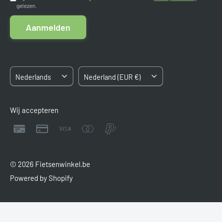
gelezen.
Algemene voorwaarden
Kvk: 84663545
Aanmelden
BTW: NL8633.03.808.B.01
Sitemap
Taal
Land/regio
Nederlands
Nederland (EUR €)
Wij accepteren
© 2026 Fietsenwinkel.be
Powered by Shopify